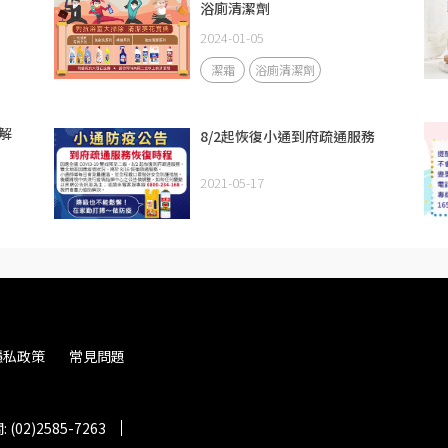
浴廁清潔劑
2024-01-05
潔霜
浴廁清潔劑
解
8/2起恢復小通到府疏通服務
2021-05-17
隱私政策
常見問題
(02)2585-7263