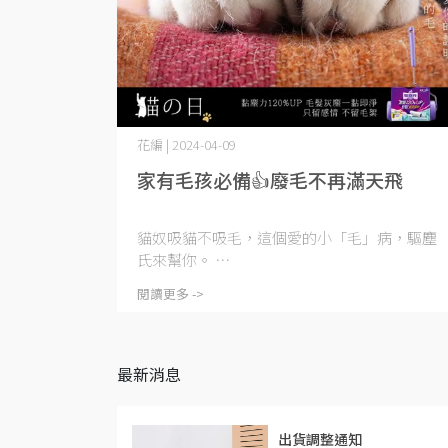
花編 | 2024-04-09
家有毛孩必備👍廢毛不再滿天飛
貓奴吸貓不吸毛，這個愛的小「毛」病，驅塵
氏來幫你。 ⋯
閱讀更多 ->
最新消息
出貨調整通知