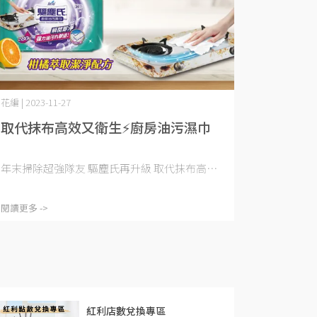
花編 | 2023-11-27
取代抹布高效又衛生⚡廚房油污濕巾
年末掃除超強隊友 驅塵氏再升級 取代抹布高⋯
閱讀更多 ->
紅利店數兌換專區