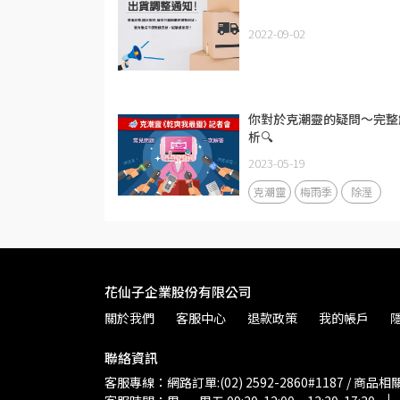
2022-09-02
你對於克潮靈的疑問～完整
析🔍
2023-05-19
克潮靈
梅雨季
除溼
花仙子企業股份有限公司
關於我們
客服中心
退款政策
我的帳戶
聯絡資訊
客服專線：網路訂單:(02) 2592-2860#1187 / 商品相關: 