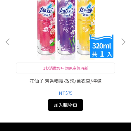
1秒消散異味 還原空氣清新
隨身攜帶款 走到哪香到哪☛
空間織品噴霧
花仙子 芳香噴霧-玫瑰/薰衣草/檸檬
花
NT$75
加入購物車