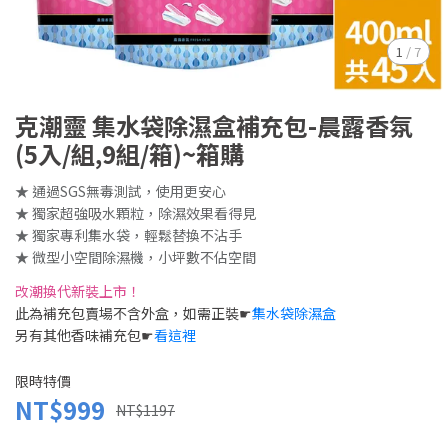
1
/
7
克潮靈 集水袋除濕盒補充包-晨露香氛
(5入/組,9組/箱)~箱購
★ 通過SGS無毒測試，使用更安心
★ 獨家超強吸水顆粒，除濕效果看得見
★ 獨家專利集水袋，輕鬆替換不沾手
★ 微型小空間除濕機，小坪數不佔空間
改潮換代新裝上市！
此為補充包賣場不含外盒，如需正裝☛
集水袋除濕盒
另有其他香味補充包☛
看這裡
限時特價
NT$999
NT$1197