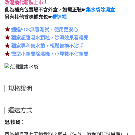
改潮換代新裝上市！
此為補充包賣場不含外盒，如需正裝☛
集水袋除濕盒
另有其他香味補充包☛
看這裡
★
通過SGS無毒測試，使用更安心
★
獨家超強吸水顆粒，除濕效果看得見
★
獨家專利集水袋，輕鬆替換不沾手
★
微型小空間除濕機，小坪數不佔空間
規格說明
運送方式
退/換貨：
商品到貨享七天猶豫期之權益（注意！猶豫期非試用期），