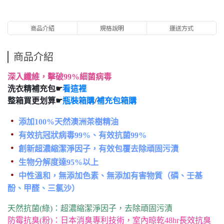
商品介紹
規格說明
運送方式
商品介紹
深入纖維，擊破99%細菌病毒
洗衣精補充包☛
看這裡
整箱買更划算☛
瓶裝箱購
/
補充包箱購
‧
添加100%天然澳洲茶樹精油
‧
有效抗冠狀病毒99%、有效抗菌99%
‧
創新超濃縮潔淨因子，有效包覆去除頑固污漬
‧
生物分解度達95%以上
‧
中性溫和，無添加色素、無添加有害物質（磷、壬基
酚、甲醛、三氯沙）
天然抗菌(綠)：超濃縮潔淨因子，去除頑固污漬
防霉抗臭(粉)：日本消臭專利技術，室內晾乾48hr長效抗臭