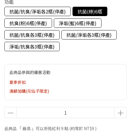
功能
抗菌/抗臭/淨垢各2瓶(停產)
抗菌(綠)6瓶
抗臭(粉)6瓶(停產)
淨垢(藍)6瓶(停產)
抗菌/抗臭各3瓶(停產)
抗菌/淨垢各3瓶(停產)
淨垢/抗臭各3瓶(停產)
此商品參與的優惠活動
夏季折扣
滿額加購(花仙子限定)
此商品 「 最高 」可以折抵紅利
9
點 (約等於
NT$9
)