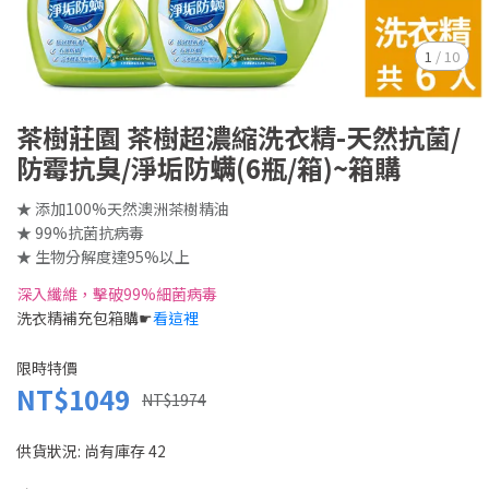
1
/
10
茶樹莊園 茶樹超濃縮洗衣精-天然抗菌/
防霉抗臭/淨垢防螨(6瓶/箱)~箱購
★ 添加100%天然澳洲茶樹精油
★ 99%抗菌抗病毒
★ 生物分解度達95%以上
深入纖維，擊破99%細菌病毒
洗衣精補充包箱購☛
看這裡
限時特價
NT$1049
NT$1974
供貨狀況:
尚有庫存 42