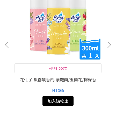
可噴3,000次
隨身攜帶款 走到哪香到哪☛
空間織品噴霧
拖巾
花仙子 噴霧飄香劑-紫羅蘭/玉蘭花/檸檬香
花
NT$65
加入購物車