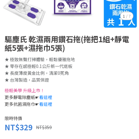
1
/
7
驅塵氏 乾濕兩用鑽石拖(拖把1組+靜電
紙5張+濕拖巾5張)
★ 極致無聲打掃體驗，輕鬆優雅拖地
★ 零存在感極輕0.1公斤新一代底板
★ 長度薄度黃金比例，清潔0死角
★ 台灣製造，品質保證
極輕美學 升級上市！
更多靜電除塵紙☛
看這裡
更多抗菌濕拖巾☛
看這裡
限時特價
NT$329
NT$359