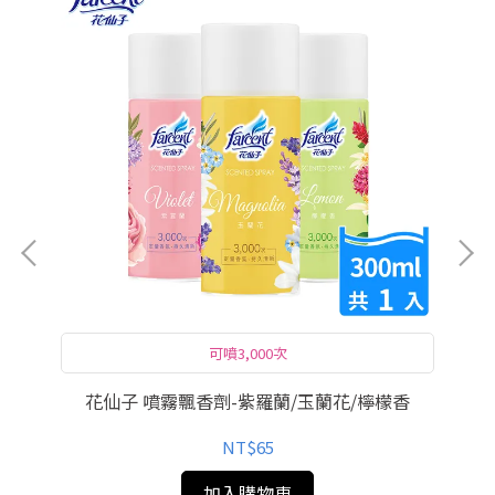
可噴3,000次
隨身攜帶款 走到哪香到哪☛
空間織品噴霧
花仙子 噴霧飄香劑-紫羅蘭/玉蘭花/檸檬香
NT$65
加入購物車